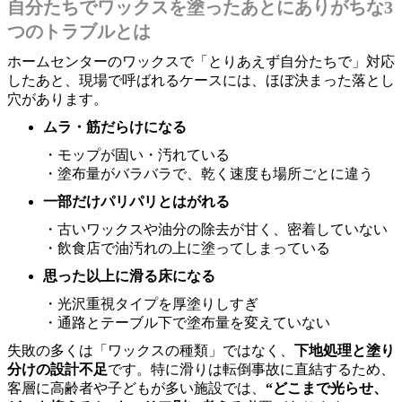
自分たちでワックスを塗ったあとにありがちな3
つのトラブルとは
ホームセンターのワックスで「とりあえず自分たちで」対応
したあと、現場で呼ばれるケースには、ほぼ決まった落とし
穴があります。
ムラ・筋だらけになる
・モップが固い・汚れている
・塗布量がバラバラで、乾く速度も場所ごとに違う
一部だけパリパリとはがれる
・古いワックスや油分の除去が甘く、密着していない
・飲食店で油汚れの上に塗ってしまっている
思った以上に滑る床になる
・光沢重視タイプを厚塗りしすぎ
・通路とテーブル下で塗布量を変えていない
失敗の多くは「ワックスの種類」ではなく、
下地処理と塗り
分けの設計不足
です。特に滑りは転倒事故に直結するため、
客層に高齢者や子どもが多い施設では、
“どこまで光らせ、