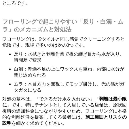
ところです。
フローリングで起こりやすい「反り・白濁・ム
ラ」のメカニズムと対処法
フローリングは、Pタイルと同じ感覚でクリーニングすると
危険です。現場で多いのは次の3つです。
反り：水拭きと剥離作業で板の継ぎ目から水が入り、
時間差で変形
白濁：乾燥不足の上にワックスを重ね、内部に水分が
閉じ込められる
ムラ：木目方向を無視してモップ掛けし、光の筋がガ
タガタになる
対処の基本は、「できるだけ水を入れない」「
剥離は最小限
に
」です。特にテナントとして入居している店舗は、原状回
復時の追加料金につながりやすいため、フローリングに本格
的な剥離洗浄を提案してくる業者には、
施工範囲とリスクの
説明
を細かく求めてください。