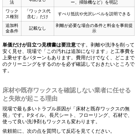
法
ー、掃除機など）を明記
ワック
「ワックス代
すべり抵抗や光沢レベルを説明できる
ス種別
含む」だけ
追加料
剥離が必要な場合の条件と料金を事前提
記載なし
金条件
示
単価だけが目立つ見積書は要注意
です。剥離や洗浄を削って
安く見せ、現場で「この汚れは追加になります」と工事費を
上乗せするパターンもあります。費用だけでなく、どこまで
のクリーニングをするのかを必ず確認しておきたいところで
す。
床材や既存ワックスを確認しない業者に任せる
と失敗が起こる理由
現場で最も多いトラブル原因が「床材と既存ワックスの無
視」です。Pタイル、長尺シート、フローリング、石材で、
使って良い洗浄剤もワックスも変わります。
依頼前に、次の点を質問して反応を見てください。