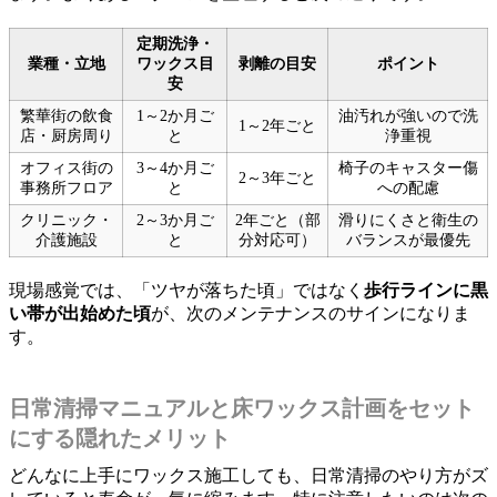
定期洗浄・
業種・立地
ワックス目
剥離の目安
ポイント
安
繁華街の飲食
1～2か月ご
油汚れが強いので洗
1～2年ごと
店・厨房周り
と
浄重視
オフィス街の
3～4か月ご
椅子のキャスター傷
2～3年ごと
事務所フロア
と
への配慮
クリニック・
2～3か月ご
2年ごと（部
滑りにくさと衛生の
介護施設
と
分対応可）
バランスが最優先
現場感覚では、「ツヤが落ちた頃」ではなく
歩行ラインに黒
い帯が出始めた頃
が、次のメンテナンスのサインになりま
す。
日常清掃マニュアルと床ワックス計画をセット
にする隠れたメリット
どんなに上手にワックス施工しても、日常清掃のやり方がズ