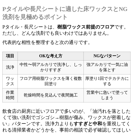
Pタイルや長尺シートに適した床ワックスとNG
洗剤を見極めるポイント
Pタイル・長尺シートは、
樹脂ワックス前提のフロア
です。
ただし、どんな洗剤でも良いわけではありません。
代表的な相性を整理すると次の通りです。
項目
OKな考え方
NGなパターン
中性〜弱アルカリで洗浄し、しっ
強アルカリで一気に油
洗浄
かりすすぎ
を落とす
ワッ
フロア用樹脂ワックスを薄く複数
厚塗り1回でテカテカに
クス
回塗り
する
作業
営業中に急いで塗って
乾燥時間を見込んで夜間施工
時間
しまう
飲食店の厨房に近いフロアで多いのが、「油汚れを落とした
くて強い洗剤でゴシゴシ→樹脂が傷み、ワックスが密着しな
い」パターンです。洗浄力よりも
すすぎと中和
を重視してく
れる清掃業者かどうかを、事前の相談で必ず確認してほしい