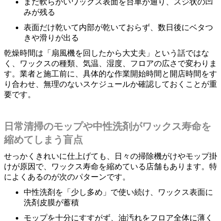
まだ軟らかいワックス表面を台車が通り、スジ状の凹
みが残る
表面だけ乾いて内部が乾いておらず、数日後にベタつ
きや滑りが出る
乾燥時間は「扇風機を回したから大丈夫」という話ではな
く、ワックスの種類、気温、湿度、フロアの広さで変わりま
す。業者と施工前に、具体的な作業開始時間と開店時間をす
り合わせ、無理のないスケジュールか確認しておくことが重
要です。
日常清掃のモップや中性洗剤がワックス寿命を
縮めてしまう盲点
せっかくきれいに仕上げても、日々の掃除機がけやモップ掛
けが原因で、ワックス寿命を縮めている店舗もあります。特
によくあるのが次のパターンです。
中性洗剤を「少し多め」で使い続け、ワックス表面に
洗剤皮膜が蓄積
モップを十分にすすがず、油汚れをフロア全体に薄く