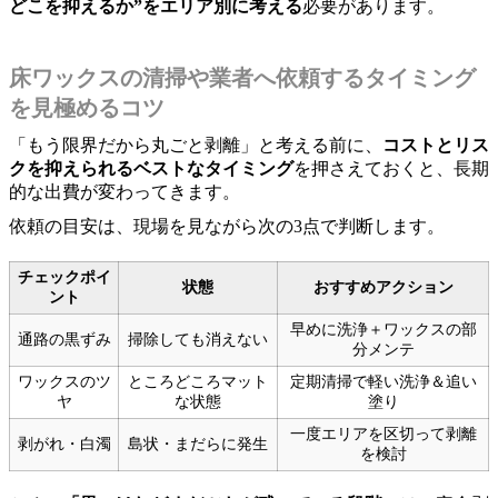
どこを抑えるか”をエリア別に考える
必要があります。
床ワックスの清掃や業者へ依頼するタイミング
を見極めるコツ
「もう限界だから丸ごと剥離」と考える前に、
コストとリス
クを抑えられるベストなタイミング
を押さえておくと、長期
的な出費が変わってきます。
依頼の目安は、現場を見ながら次の3点で判断します。
チェックポイ
状態
おすすめアクション
ント
早めに洗浄＋ワックスの部
通路の黒ずみ
掃除しても消えない
分メンテ
ワックスのツ
ところどころマット
定期清掃で軽い洗浄＆追い
ヤ
な状態
塗り
一度エリアを区切って剥離
剥がれ・白濁
島状・まだらに発生
を検討