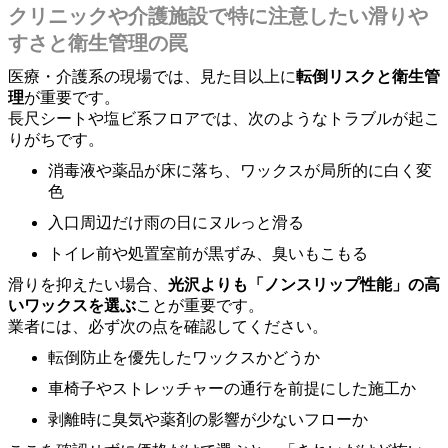
クリニックや介護施設で特に注意したい滑りや
すさと衛生管理の罠
医療・介護系の現場では、見た目以上に
転倒リスクと衛生管
理
が重要です。
長尺シートや塩ビ系フロアでは、次のようなトラブルが起こ
りがちです。
消毒液や薬品が床に落ち、ワックスが局所的に白く変
色
入口周辺だけ雨の日にヌルっと滑る
トイレ前や処置室前が黒ずみ、臭いもこもる
滑りを抑えたい場合、
光沢よりも「ノンスリップ性能」の高
いワックスを選ぶ
ことが重要です。
業者には、必ず次の点を確認してください。
転倒防止を優先したワックスかどうか
車椅子やストレッチャーの通行を前提にした施工か
剥離時に臭気や薬剤の影響が少ないフローか