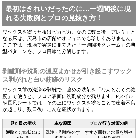
最初はきれいだったのに…一週間後に現
れる失敗例とプロの見抜き方！
ワックスを塗った夜はピカピカ、なのに数日後「アレ？」と
なる床は、広島市の店舗やオフィスでも珍しくありません。
ここでは、現場で実際に見てきた「一週間後クレーム」の典
型パターンを、プロ目線で分解します。
剥離剤や洗剤の濃度まかせが引き起こすワック
ス剥がれと白い筋跡のリスク
ワックス前の洗浄や剥離で、強めの洗剤を「なんとなくの濃
度」で使うと、フロア表面に洗剤成分が残ります。Pタイル
や長尺シートでは、その上にワックスを塗ることで密着不良
が起こり、数日後にこんな症状が出ます。
見た目の症状
主な原因
プロが行う対策の例
通路だけ筋状には
洗浄・剥離後のす
すすぎ回数と水量を増や
がれる
すぎ不足
しpHを確認