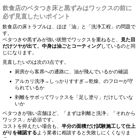
飲食店のベタつき床と黒ずみはワックスの前に
必ず見直したいポイント
飲食店の床トラブルは、ほぼ「油」と「洗浄工程」の問題で
す。
ベタつきや黒ずみが強い状態でワックスを重ねると、
見た目
だけツヤが出て、中身は油ごとコーティング
しているのと同
じになります。
見直したいのは次の3点です。
厨房から客席への通路に、油が飛んでいるかの確認
アルカリ洗浄→しっかりすすぎ→乾燥、のフローが守
られているか
剥離をサボってワックスを「足し塗り」だけしていな
いか
ベタつきが強い店舗ほど、「まずは剥離と洗浄」「それから
ワックス」が必須です。
コストを抑えたい場合も、
半分の面積だけ試験施工して仕上
がりを確認する
よう業者に相談すると失敗しにくくなりま