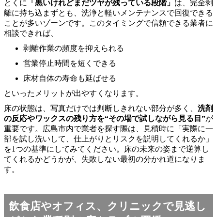
とくに
「黒いけれどまだツヤが残っている段階」
は、完全剥
離に持ち込まずとも、洗浄と軽いメンテナンスで回復できる
ことが多いゾーンです。このタイミングで信頼できる業者に
相談できれば、
剥離作業の頻度を抑えられる
営業停止時間を短くできる
床材自体の寿命も延ばせる
といったメリットが出やすくなります。
床の状態は、写真だけでは判断しきれない部分が多く、
洗剤
の反応やワックスの残り方を“その場で試しながら見る目”
が
重要です。広島市内で業者を探す際は、見積時に「実際に一
部を試し洗いして、仕上がりとリスクを説明してくれるか」
を1つの基準にしてみてください。床の未来の姿まで逆算し
てくれるかどうかが、失敗しない最初の分かれ道になりま
す。
飲食店やオフィス、クリニックで見逃し