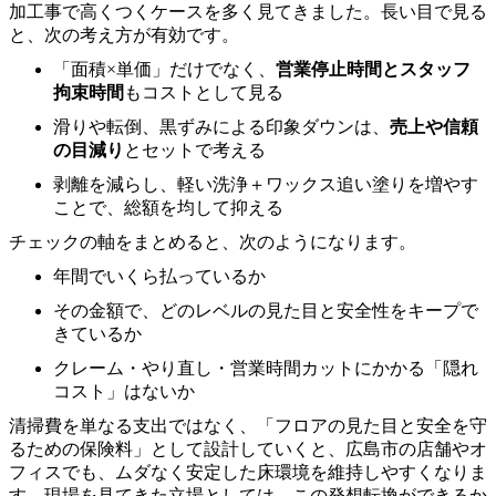
加工事で高くつくケースを多く見てきました。長い目で見る
と、次の考え方が有効です。
「面積×単価」だけでなく、
営業停止時間とスタッフ
拘束時間
もコストとして見る
滑りや転倒、黒ずみによる印象ダウンは、
売上や信頼
の目減り
とセットで考える
剥離を減らし、軽い洗浄＋ワックス追い塗りを増やす
ことで、総額を均して抑える
チェックの軸をまとめると、次のようになります。
年間でいくら払っているか
その金額で、どのレベルの見た目と安全性をキープで
きているか
クレーム・やり直し・営業時間カットにかかる「隠れ
コスト」はないか
清掃費を単なる支出ではなく、「フロアの見た目と安全を守
るための保険料」として設計していくと、広島市の店舗やオ
フィスでも、ムダなく安定した床環境を維持しやすくなりま
す。現場を見てきた立場としては、この発想転換ができるか