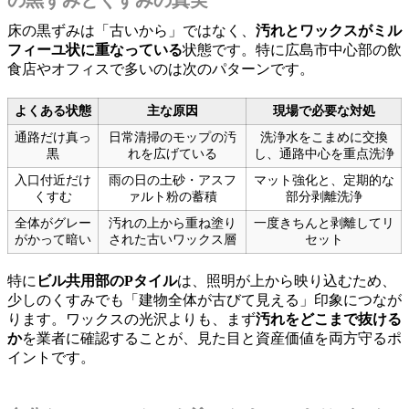
床の黒ずみは「古いから」ではなく、
汚れとワックスがミル
フィーユ状に重なっている
状態です。特に広島市中心部の飲
食店やオフィスで多いのは次のパターンです。
よくある状態
主な原因
現場で必要な対処
通路だけ真っ
日常清掃のモップの汚
洗浄水をこまめに交換
黒
れを広げている
し、通路中心を重点洗浄
入口付近だけ
雨の日の土砂・アスフ
マット強化と、定期的な
くすむ
ァルト粉の蓄積
部分剥離洗浄
全体がグレー
汚れの上から重ね塗り
一度きちんと剥離してリ
がかって暗い
された古いワックス層
セット
特に
ビル共用部のPタイル
は、照明が上から映り込むため、
少しのくすみでも「建物全体が古びて見える」印象につなが
ります。ワックスの光沢よりも、まず
汚れをどこまで抜ける
か
を業者に確認することが、見た目と資産価値を両方守るポ
イントです。