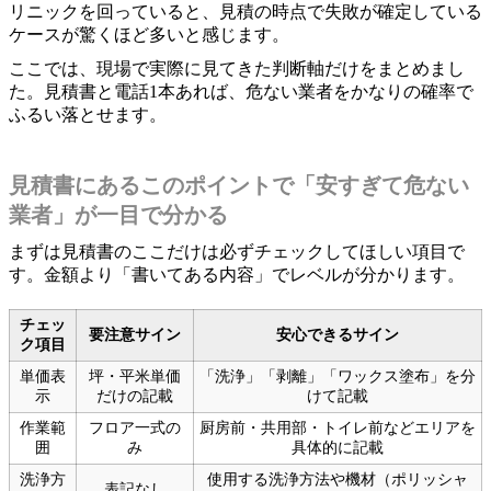
リニックを回っていると、見積の時点で失敗が確定している
ケースが驚くほど多いと感じます。
ここでは、現場で実際に見てきた判断軸だけをまとめまし
た。見積書と電話1本あれば、危ない業者をかなりの確率で
ふるい落とせます。
見積書にあるこのポイントで「安すぎて危ない
業者」が一目で分かる
まずは見積書のここだけは必ずチェックしてほしい項目で
す。金額より「書いてある内容」でレベルが分かります。
チェッ
要注意サイン
安心できるサイン
ク項目
単価表
坪・平米単価
「洗浄」「剥離」「ワックス塗布」を分
示
だけの記載
けて記載
作業範
フロア一式の
厨房前・共用部・トイレ前などエリアを
囲
み
具体的に記載
洗浄方
使用する洗浄方法や機材（ポリッシャ
表記なし