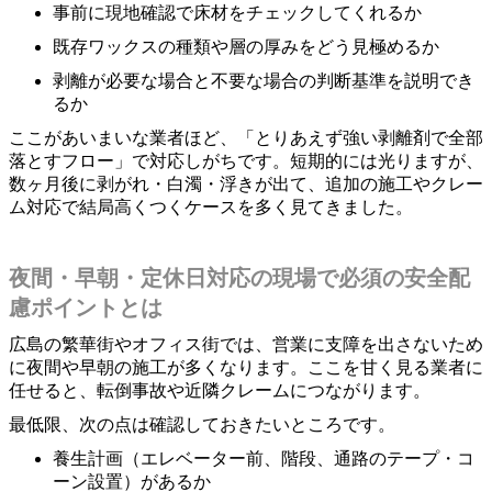
事前に現地確認で床材をチェックしてくれるか
既存ワックスの種類や層の厚みをどう見極めるか
剥離が必要な場合と不要な場合の判断基準を説明でき
るか
ここがあいまいな業者ほど、「とりあえず強い剥離剤で全部
落とすフロー」で対応しがちです。短期的には光りますが、
数ヶ月後に剥がれ・白濁・浮きが出て、追加の施工やクレー
ム対応で結局高くつくケースを多く見てきました。
夜間・早朝・定休日対応の現場で必須の安全配
慮ポイントとは
広島の繁華街やオフィス街では、営業に支障を出さないため
に夜間や早朝の施工が多くなります。ここを甘く見る業者に
任せると、転倒事故や近隣クレームにつながります。
最低限、次の点は確認しておきたいところです。
養生計画（エレベーター前、階段、通路のテープ・コ
ーン設置）があるか