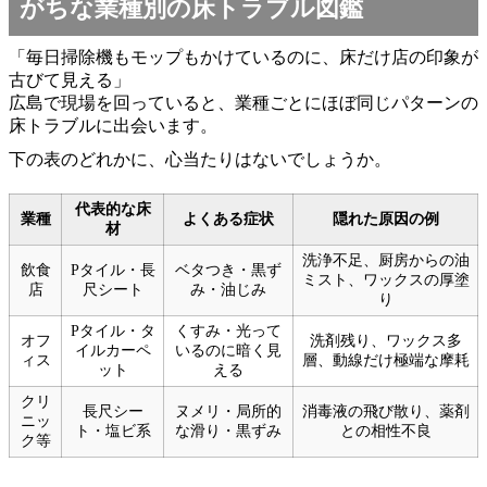
がちな業種別の床トラブル図鑑
「毎日掃除機もモップもかけているのに、床だけ店の印象が
古びて見える」
広島で現場を回っていると、業種ごとにほぼ同じパターンの
床トラブルに出会います。
下の表のどれかに、心当たりはないでしょうか。
代表的な床
業種
よくある症状
隠れた原因の例
材
洗浄不足、厨房からの油
飲食
Pタイル・長
ベタつき・黒ず
ミスト、ワックスの厚塗
店
尺シート
み・油じみ
り
Pタイル・タ
くすみ・光って
オフ
洗剤残り、ワックス多
イルカーペ
いるのに暗く見
ィス
層、動線だけ極端な摩耗
ット
える
クリ
長尺シー
ヌメリ・局所的
消毒液の飛び散り、薬剤
ニッ
ト・塩ビ系
な滑り・黒ずみ
との相性不良
ク等