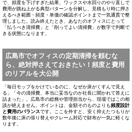
で、頻度を下げすぎた結果、ワックスや水回りのやり直しで
費用が跳ね上がる典型パターンを分解し、見積もり時に押さ
えるべき範囲・頻度・単価の確認ポイントまで一気通貫で整
理しました。読み終えたとき、あなたのオフィスにとって
「払うべき清掃費」と「削ってよい清掃費」が数字で判断で
きる状態になります。
広島市でオフィスの定期清掃を頼むな
ら、絶対押さえておきたい！頻度と費用
のリアルを大公開
「毎日モップをかけているのに、なぜか床がくすんで見え
る」「今の清掃費、本当に妥当なのか社長に聞かれて答えに
詰まった」。広島市の総務や管理担当から、現場ではこの相
談が絶えません。ポイントは、金額そのものよりも
頻度設計
と費用のバランス
です。ここを外すと、安く抑えたつもりが
数年後に床の張り替えやクレーム対応で財布が一気に軽くな
ります。