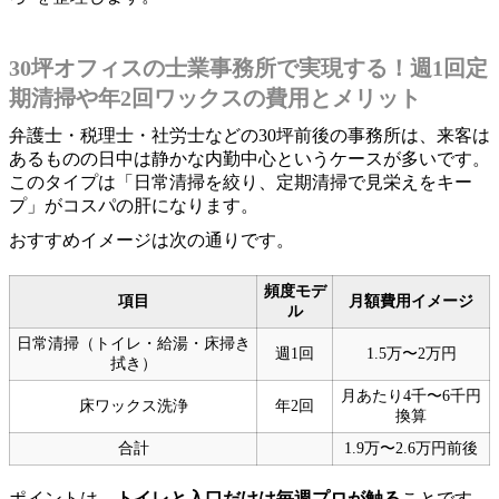
30坪オフィスの士業事務所で実現する！週1回定
期清掃や年2回ワックスの費用とメリット
弁護士・税理士・社労士などの30坪前後の事務所は、来客は
あるものの日中は静かな内勤中心というケースが多いです。
このタイプは「日常清掃を絞り、定期清掃で見栄えをキー
プ」がコスパの肝になります。
おすすめイメージは次の通りです。
頻度モデ
項目
月額費用イメージ
ル
日常清掃（トイレ・給湯・床掃き
週1回
1.5万〜2万円
拭き）
月あたり4千〜6千円
床ワックス洗浄
年2回
換算
合計
1.9万〜2.6万円前後
ポイントは、
トイレと入口だけは毎週プロが触る
ことです。