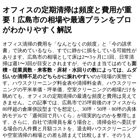
オフィスの定期清掃は頻度と費用が重
要！広島市の相場や最適プランをプロ
がわかりやすく解説
オフィス清掃の費用を「なんとなくの頻度」と「今の請求
書」で決めているなら、すでに静かに損をしている可能性が
あります。広島市の相場として床は2〜3ヶ月に1回、日常清
掃は週1〜3回が目安とされますが、そのまま当てはめても
面
積・従業員数・来客数・床材・水回りの数によっては、ムダ
払いか清掃不足のどちらかに振れやすい
のが現場の実態で
す。ハウスクリーニング料金表や清掃料金表、ハウスクリー
ニングの平米単価・坪単価、空室クリーニングの相場だけを
眺めても、オフィスの定期清掃の最適な頻度と費用は見えて
きません。この記事では、広島市で25坪前後のオフィスから
80坪超の倉庫併設型までを想定し、30坪・50坪・80坪の具体
的モデルで「週何回で月いくら」が現実的なのかを整理しま
す。さらに、自社で清掃員を雇う場合と、清掃会社へ委託す
る場合の人件費と月額コストを、退去時ハウスクリーニング
や空室清掃の相場との差も踏まえて比較します。そのうえ