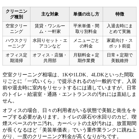
クリーニン
主な対象
単価の出し方
特徴
グ種別
空室クリー
賃貸・ワンルー
平米単価・間
入退去時にま
ニング
ム・一軒家
取り別料金
とめて実施
ハウスクリ
水回りセット・エ
メニューごと
家庭向け・ス
ーニング
アコンなど
の料金
ポット前提
オフィス定
オフィス・店舗・
月額料金＋定
日常＋定期で
期清掃
共用部
期作業費
美観維持
空室クリーニング相場は、1Kや1LDK、4LDKといった間取
りごとに「一式いくら」で提示されるのが一般的です。入居
前や退去時に室内をリセットするには適していますが、日常
のトイレ・給湯室・通路・エントランスの汚れには直結しま
せん。
オフィスの場合、日々の利用者がいる状態で美観と衛生をキ
ープする必要があります。トイレの尿石や水回りのカビ、喫
煙スペースのヤニ汚れ、カーペットの土砂汚れは、放置期間
が長くなるほど「美装単価表」でいう重作業ランクに跳ね上
がり、一度のクリーニング料金が高くなりがちです。