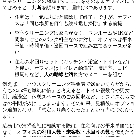
空室クリーニングの相場です。ここをそのままオフィスに当
てはめると、判断を誤ります。理由は3つあります。
住宅は「一気に丸ごと掃除して終了」ですが、オフィ
スは「同じ場所を何年も繰り返し掃除」する前提
空室クリーニングは家具がなく、ワンルームや1Kなど
間取りごとのパック料金なのに対し、オフィスは平米
単価・時間単価・巡回コースで組み立てるケースが多
い
住宅の水回りセット（キッチン・浴室・トイレなど）
と違い、オフィスはトイレと給湯室、喫煙室、コピー
機周りなど、
人の動線と汚れ方
でメニューを組む
例えば、「ハウスクリーニング料金表で20㎡いくらだから、
うちの25坪も単純に倍」と考えると、トイレ複数台や男女
別、給湯室、休憩スペースのごみ回収など、オフィスならで
はの手間が抜けてしまいます。その結果、見積後にオプショ
ン追加となり、「想定より高くなった」という声につながり
ます。
広島市で清掃会社に相談する際は、住宅向けの平米単価では
なく、
オフィスの利用人数・来客数・水回りの数
を伝えたう