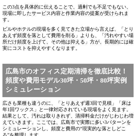
この3点を具体的に伝えることで、過剰でも不足でもない、
現場に即したサービス内容と作業内容の提案が受けられま
す。
ビルやホテルの現場を多く見てきた立場から言えば、「とり
あえず頻度を落として費用を削る」よりも、「汚れやすい場
所だけ頻度を上げて、その他は抑える」方が、長期的には確
実にコストを抑えやすくなります。
広島市のオフィス定期清掃を徹底比較！
頻度や費用モデル30坪・50坪・80坪実例
シミュレーション
広さも業種も違うのに、「とりあえず週3回で見積」「床は
年1回ワックス」と一律対応されている現場をよく見ます。
結果として、汚れは取りきれず、清掃料金だけがじわじわ増
えていきます。ここでは、広島市で実際に多い3パターンを
シミュレーションし、頻度と費用の“現実的な落としどこ
ろ”を整理します。