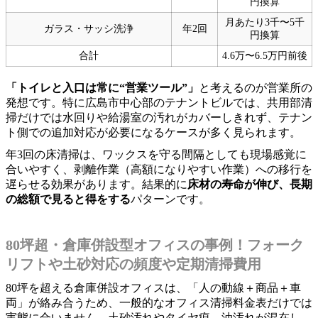
円換算
月あたり3千〜5千
ガラス・サッシ洗浄
年2回
円換算
合計
4.6万〜6.5万円前後
「トイレと入口は常に“営業ツール”」
と考えるのが営業所の
発想です。特に広島市中心部のテナントビルでは、共用部清
掃だけでは水回りや給湯室の汚れがカバーしきれず、テナン
ト側での追加対応が必要になるケースが多く見られます。
年3回の床清掃は、ワックスを守る間隔としても現場感覚に
合いやすく、剥離作業（高額になりやすい作業）への移行を
遅らせる効果があります。結果的に
床材の寿命が伸び、長期
の総額で見ると得をする
パターンです。
80坪超・倉庫併設型オフィスの事例！フォーク
リフトや土砂対応の頻度や定期清掃費用
80坪を超える倉庫併設オフィスは、「人の動線＋商品＋車
両」が絡み合うため、一般的なオフィス清掃料金表だけでは
実態に合いません。土砂汚れやタイヤ痕、油汚れが混在し、