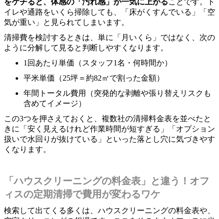
をケチると、体感の「汚れ感」が一気に上がる
ことです。ト
イレや通路をいくら掃除しても、「床がくすんでいる」「空
気が重い」と見られてしまいます。
清掃費を検討するときは、単に「月いくら」ではなく、次の
ように分解して見ると判断しやすくなります。
1回あたり単価（スタッフ1名・何時間か）
平米単価（25坪＝約82㎡で割った金額）
年間トータル費用（突発的な剥離や張り替えリスクも
含めてイメージ）
この3つを押さえておくと、複数社の清掃料金表を並べたと
きに「安く見えるけれど作業時間が短すぎる」「オプション
扱いで水回りが抜けている」といった落とし穴に気づきやす
くなります。
「ハウスクリーニングの料金表」と違う！オフ
ィスの定期清掃で費用が変わるワケ
検索して出てくる多くは、ハウスクリーニングの料金表や、