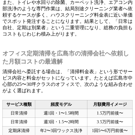
また、トイレや水回りの除菌、カーペット洗浄、エアコン内
部洗浄のような専門作業は、結局別途クリーニング業者へ依
頼するケースが多く、ハウスクリーニング料金表に近い単価
でスポット発注することになります。結果として、「日常は
自社、定期は別業者」という二重管理になり、総務の負担も
コストもじわじわ積み上がります。
オフィス定期清掃を広島市の清掃会社へ依頼し
た月額コストの最適解
清掃会社へ委託する場合は、「清掃料金表」という形でサー
ビス内容と料金がセットになっています。たとえば広島市中
心部の25〜30坪クラスのオフィスで、次のような組み合わせ
がよく選ばれます。
サービス種類
頻度モデル
月額費用イメージ
日常清掃
週1回・1〜1.5時間
1.5万円前後〜
日常清掃
週3回・1.5〜2時間
3.5万円前後〜
定期床清掃
年2〜3回ワックス洗浄
1回5〜6万円前後〜