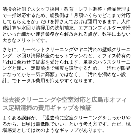
清掃会社側でスタッフ採用・教育・シフト調整・備品管理ま
で一括対応するため、総務側は「月額いくらでどこまで対応
してもらえるか」だけを押さえておけば運用できます。人件
費計算や水回り清掃用の洗剤補充、エアコンフィルター清掃
といった細かい運営業務から解放される点が、数字に出ない
大きなメリットです。
さらに、カーペットクリーニングやヤニ汚れの壁紙クリーニ
ング、水回り清掃料金のセットプランなど、オフィス特有の
汚れに合わせて提案を受けられます。単発のハウスクリーニ
ングと違い、定期前提で頻度を設計するため、「汚れが限界
になってから一気に高額」ではなく、「汚れを溜めない設
計」でトータル費用を抑えやすくなります。
退去後クリーニングや空室対応と広島市オフィ
ス定期清掃の費用ギャップを検証
よくある誤解が、「退去時に空室クリーニングをしっかりや
るから、日頃は最低限でいい」という考え方です。ただ、現
場感覚としては次のようなギャップがあります。