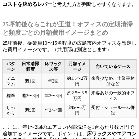
コストを決めるレバー
と考えた方が判断しやすくなります。
25坪前後ならこれが王道！オフィスの定期清掃
と頻度ごとの月額費用イメージまとめ
25坪前後、従業員10〜15名程度の広島市内オフィスを想定し
た費用イメージです。（共用部は別途とします）
パタ
日常清掃
床ワック
月額イメ
向いているケース
ーン
頻度
ス等
ージ
ミニ
約1.5〜2万
来客少なめ、士業事務
週1回
年2回
マム
円
所など
約2.5〜3.5
来客ありの一般的オフ
標準
週2〜3回
年2〜3回
万円
ィス
しっ
約5〜6万
受付・ショールーム併
週5回
年3〜4回
かり
円
設
ここに、年1〜2回のエアコン内部洗浄を1台あたり数万円で
追加するイメージです。ポイントは、
床ワックスやエアコン