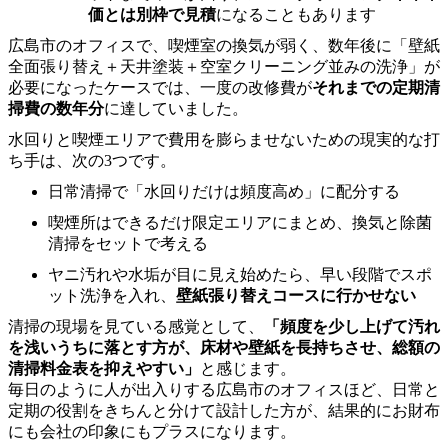
価とは別枠で見積
になることもあります
広島市のオフィスで、喫煙室の換気が弱く、数年後に「壁紙
全面張り替え＋天井塗装＋空室クリーニング並みの洗浄」が
必要になったケースでは、一度の改修費が
それまでの定期清
掃費の数年分
に達していました。
水回りと喫煙エリアで費用を膨らませないための現実的な打
ち手は、次の3つです。
日常清掃で「水回りだけは頻度高め」に配分する
喫煙所はできるだけ限定エリアにまとめ、換気と除菌
清掃をセットで考える
ヤニ汚れや水垢が目に見え始めたら、早い段階でスポ
ット洗浄を入れ、
壁紙張り替えコースに行かせない
清掃の現場を見ている感覚として、
「頻度を少し上げて汚れ
を浅いうちに落とす方が、床材や壁紙を長持ちさせ、総額の
清掃料金表を抑えやすい」
と感じます。
毎日のように人が出入りする広島市のオフィスほど、日常と
定期の役割をきちんと分けて設計した方が、結果的にお財布
にも会社の印象にもプラスになります。