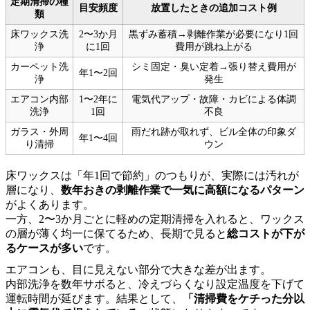
定期清掃の種
目安頻度
放置したときの追加コスト例
類
床ワックス洗
2〜3か月
黒ずみ蓄積→剥離作業が必要になり1回
浄
に1回
費用が跳ね上がる
カーペット洗
シミ固定・臭い定着→張り替え費用が
年1〜2回
浄
発生
エアコン内部
1〜2年に
電気代アップ・故障・カビによる体調
洗浄
1回
不良
ガラス・外周
雨だれ跡が取れず、ビル全体の印象ダ
年1〜4回
り清掃
ウン
床ワックスは「年1回で節約」のつもりが、実際には汚れが
層になり、
数年おきの剥離作業で一気に高額になるパターン
がよくあります。
一方、2〜3か月ごとに軽めの定期清掃を入れると、ワックス
の層が薄く均一に保てるため、長期で見ると
総コストが下が
るケースが多い
です。
エアコンも、目に見えない部分で大きな差が出ます。
内部洗浄を数年サボると、冷えづらくなり設定温度を下げて
運転時間が延びます。結果として、
「清掃費をケチった分以