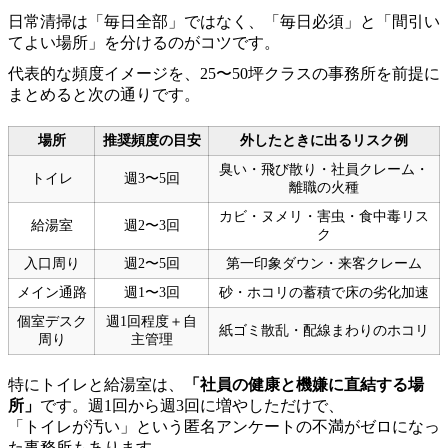
日常清掃は「毎日全部」ではなく、「毎日必須」と「間引い
てよい場所」を分けるのがコツです。
代表的な頻度イメージを、25〜50坪クラスの事務所を前提に
まとめると次の通りです。
場所
推奨頻度の目安
外したときに出るリスク例
臭い・飛び散り・社員クレーム・
トイレ
週3〜5回
離職の火種
カビ・ヌメリ・害虫・食中毒リス
給湯室
週2〜3回
ク
入口周り
週2〜5回
第一印象ダウン・来客クレーム
メイン通路
週1〜3回
砂・ホコリの蓄積で床の劣化加速
個室デスク
週1回程度＋自
紙ゴミ散乱・配線まわりのホコリ
周り
主管理
特にトイレと給湯室は、
「社員の健康と機嫌に直結する場
所」
です。週1回から週3回に増やしただけで、
「トイレが汚い」という匿名アンケートの不満がゼロになっ
た事務所もあります。