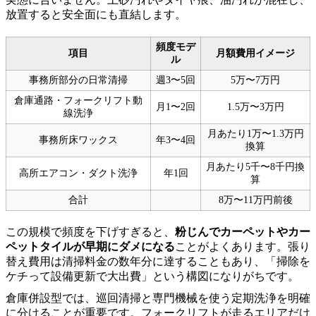
放置すると安全面にも直結します。
頻度モデ
項目
月額費用イメージ
ル
事務所部分の日常清掃
週3〜5回
5万〜7万円
倉庫通路・フォークリフト動
月1〜2回
1.5万〜3万円
線洗浄
月あたり1万〜1.3万円
事務所床ワックス
年3〜4回
換算
月あたり5千〜8千円換
高所エアコン・ダクト洗浄
年1回
算
合計
8万〜11万円前後
この規模で頻度を下げすぎると、
粉じんでカーペットやカー
ペットタイルが早期にダメになる
ことがよくあります。張り
替え費用は清掃料金の数年分に達することもあり、「掃除を
ケチって設備更新で大出費」という構図になりがちです。
倉庫併設型では、巡回清掃と専門機械を使う定期洗浄を明確
に分けることが重要です。フォークリフトが走るエリアだけ