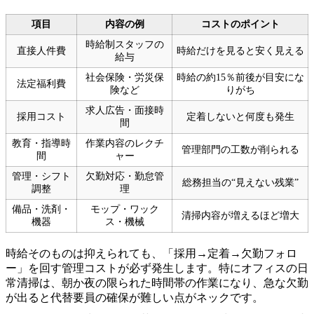
項目
内容の例
コストのポイント
時給制スタッフの
直接人件費
時給だけを見ると安く見える
給与
社会保険・労災保
時給の約15％前後が目安にな
法定福利費
険など
りがち
求人広告・面接時
採用コスト
定着しないと何度も発生
間
教育・指導時
作業内容のレクチ
管理部門の工数が削られる
間
ャー
管理・シフト
欠勤対応・勤怠管
総務担当の“見えない残業”
調整
理
備品・洗剤・
モップ・ワック
清掃内容が増えるほど増大
機器
ス・機械
時給そのものは抑えられても、「採用→定着→欠勤フォロ
ー」を回す管理コストが必ず発生します。特にオフィスの日
常清掃は、朝か夜の限られた時間帯の作業になり、急な欠勤
が出ると代替要員の確保が難しい点がネックです。