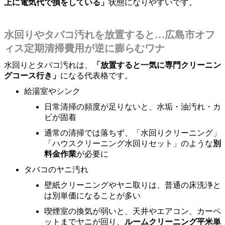
上に電気代で損をしている」
状態になりやすいです。
水回りやタバコ汚れを放置すると…広島市オフ
ィス定期清掃費用が逆に膨らむワナ
水回りとタバコ汚れは、
「放置すると一気に専門クリーニン
グコース行き」
になる代表格です。
給湯室やシンク
日常清掃の頻度が足りないと、水垢・油汚れ・カ
ビが固着
通常の清掃では落ちず、「水回りクリーニング」
「ハウスクリーニング水回りセット」のような
別
料金作業
が必要に
タバコのヤニ汚れ
壁紙クリーニングやヤニ取りは、普通の床洗浄と
は別単価になることが多い
喫煙室の換気が弱いと、天井やエアコン、カーペ
ットまでヤニが回り、
ルームクリーニング平米単