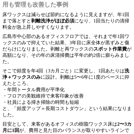
用も管理も改善した事例
床ワックスは減らせば節約になるように見えますが、年1回
まで落とすと
剥離洗浄がほぼ必須
になり、1回当たりの清掃
料金が急上昇しやすくなります。
広島市中心部のあるオフィスフロアでは、それまで年1回ワ
ックスのみで抑えていた結果、3年目に床全体が黒ずみと傷
だらけになりました。剥離と再ワックスの
スポット作業費
が
高額になり、その年の床清掃費は平年の約2倍に膨らみまし
た。
そこで頻度を年4回（3カ月ごと）に変更し、1回あたりは
洗
浄＋ワックスのみ
に設計。剥離は5〜6年に1度のペースに抑
えたところ、
・年間トータル費用が平準化
・フロアの美観維持で来客印象が改善
・社員による掃き掃除の時間も短縮
と、「頻度アップ＝長期コストダウン」という結果になりま
した。
目安として、来客があるオフィスの樹脂ワックス床は
2〜3カ
月に1回
が、費用と見た目のバランスが取りやすいラインで