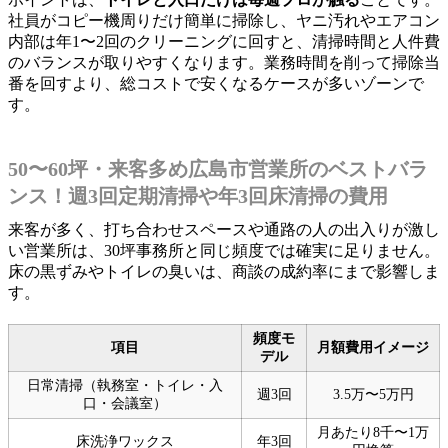
社員がコピー機周りだけ簡単に掃除し、ヤニ汚れやエアコン
内部は年1〜2回のクリーニングに回すと、清掃時間と人件費
のバランスが取りやすくなります。業務時間を削って掃除当
番を回すより、総コストで安くなるケースが多いゾーンで
す。
50〜60坪・来客多め広島市営業所のベストバラ
ンス！週3回定期清掃や年3回床清掃の費用
来客が多く、打ち合わせスペースや通路の人の出入りが激し
い営業所は、30坪事務所と同じ頻度では確実に足りません。
床の黒ずみやトイレの臭いは、商談の成約率にまで影響しま
す。
頻度モ
項目
月額費用イメージ
デル
日常清掃（執務室・トイレ・入
週3回
3.5万〜5万円
口・会議室）
月あたり8千〜1万
床洗浄ワックス
年3回