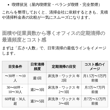
喫煙状況（屋内喫煙室・ベランダ喫煙・完全禁煙）
これらを整理しておくと、清掃会社に依頼するときも、見積
や清掃料金表の比較が一気にスムーズになります。
面積や従業員数から導くオフィスの定期清掃の
最適頻度とコスト感
まずは「広さ×人数」で、日常清掃の最低ラインをイメージ
します。
日常清掃
コスト感のイ
目安条件
定期清掃の目安
頻度
メージ
〜30坪・〜10
床洗浄・ワックス 年
月1.5万〜3万円
週1回
人
2回
前後
30〜60坪・
床洗浄・ワックス 年
月3万〜7万円
週2〜3回
10〜30人
2〜3回
前後
60坪超・30人
床洗浄・ワックス 年
月7万〜12万円
週3〜5回
超
3〜4回
前後