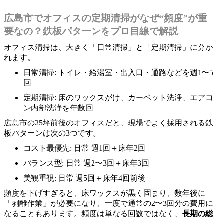
広島市でオフィスの定期清掃がなぜ“頻度”が重
要なの？鉄板パターンをプロ目線で解説
オフィス清掃は、大きく「日常清掃」と「定期清掃」に分か
れます。
日常清掃: トイレ・給湯室・出入口・通路などを週1〜5
回
定期清掃: 床のワックスがけ、カーペット洗浄、エアコ
ン内部洗浄を年数回
広島市の25坪前後のオフィスだと、現場でよく採用される鉄
板パターンは次の3つです。
コスト最優先: 日常 週1回＋床年2回
バランス型: 日常 週2〜3回＋床年3回
美観重視: 日常 週5回＋床年4回前後
頻度を下げすぎると、床ワックスが黒く固まり、数年後に
「剥離作業」が必要になり、一度で通常の2〜3回分の費用に
なることもあります。頻度は単なる回数ではなく、
長期の総