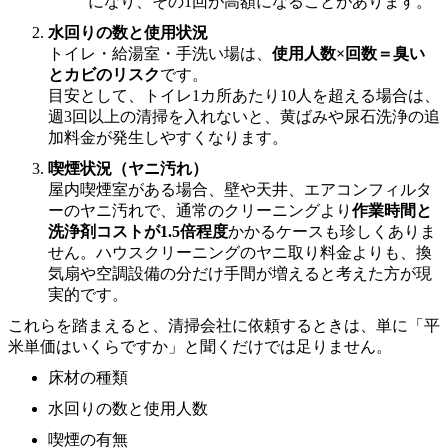
になり、その1回が高額になることがあります。
水回りの数と使用状況
トイレ・給湯室・手洗い場は、
使用人数×回数＝臭い
とカビのリスク
です。
目安として、トイレ1カ所あたり10人を超える場合は、
週3回以上の清掃を入れないと、黄ばみや尿石洗浄の追
加料金が発生しやすくなります。
喫煙状況（ヤニ汚れ）
屋内喫煙室がある場合、壁や天井、エアコンフィルタ
ーのヤニ汚れで、通常のクリーニングより
作業時間と
洗浄剤コストが1.5倍程度
かかるケースも珍しくありま
せん。ハウスクリーニングのヤニ取り料金よりも、換
気扇や空調設備の分だけ手間が増えると考えた方が現
実的です。
これらを踏まえると、清掃会社に依頼するときは、単に「平
米単価はいくらですか」と聞くだけでは足りません。
床材の種類
水回りの数と使用人数
喫煙の有無