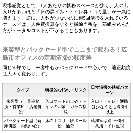
現場感覚として、1人あたりの執務スペースが狭く、人の出
入りが多いほど「床の黒ずみ・トイレ臭・ゴミ量」が一気に
増えます。逆に、人数が少ないのに週5回清掃を入れている
ケースでは、人件費換算をすると掃除当番を一部組み込んだ
方がトータルコストが下がることもあります。
来客型とバックヤード型でここまで変わる！広
島市オフィスの定期清掃の頻度差
同じ50坪でも、来客中心かバックヤード中心かで、適正頻度
は大きく変わります。
日常清掃の鉄板パタ
タイプ
特徴的な汚れ・リスク
ーン
来客型（士業事務
入口マットの土砂・ト
入口・トイレ・通路
所・営業所・店舗併
イレの印象・ガラス指
は少なくとも週3回
設）
紋
以上
バックヤード型（倉
床のホコリ・段ボール
執務室は週2〜3回、
庫併設・内勤中心）
粉・油分
共用トイレ重視