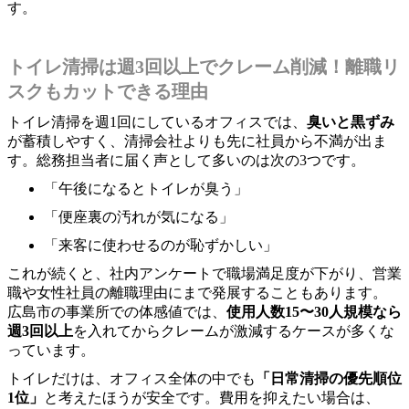
す。
トイレ清掃は週3回以上でクレーム削減！離職リ
スクもカットできる理由
トイレ清掃を週1回にしているオフィスでは、
臭いと黒ずみ
が蓄積しやすく、清掃会社よりも先に社員から不満が出ま
す。総務担当者に届く声として多いのは次の3つです。
「午後になるとトイレが臭う」
「便座裏の汚れが気になる」
「来客に使わせるのが恥ずかしい」
これが続くと、社内アンケートで職場満足度が下がり、営業
職や女性社員の離職理由にまで発展することもあります。
広島市の事業所での体感値では、
使用人数15〜30人規模なら
週3回以上
を入れてからクレームが激減するケースが多くな
っています。
トイレだけは、オフィス全体の中でも
「日常清掃の優先順位
1位」
と考えたほうが安全です。費用を抑えたい場合は、