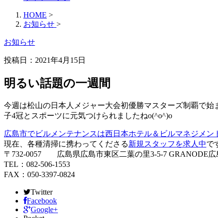
HOME
>
お知らせ
>
お知らせ
投稿日：
2021年4月15日
明るい話題の一週間
今週は松山の日本人メジャー大会初優勝マスターズ制覇で始
子4冠とスポーツに元気つけられましたねo(^o^)o
広島市でビルメンテナンスは西日本ホテル＆ビルマネジメン
現在、各種清掃に携わってくださる
新規スタッフを求人中
で
〒732-0057 広島県広島市東区二葉の里3-5-7 GRANODE広
TEL：082-506-1553
FAX：050-3397-0824
Twitter
Facebook
Google+