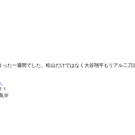
まった一週間でした。松山だけではなく大谷翔平もリアル二刀
ト
す！
島3F