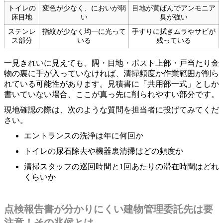
トイレの
変色が少なく、においが弱
目地が黄ばんでアンモニア
床目地
い
臭が強い
ステンレ
指紋が少なく均一に光って
手すりに拭きムラやサビが
ス部分
いる
残っている
一見きれいに見えても、隅・目地・ポスト上部・戸当たり金
物の裏に手が入っていなければ、清掃頻度か作業範囲が削ら
れている可能性があります。見積書に「共用部一式」としか
書いていない場合、ここが真っ先に削られやすい部分です。
現地確認の際は、次のような質問を担当者に投げてみてくだ
さい。
エントランスの洗浄は年に何回か
トイレの尿石除去や機器裏清掃はどの頻度か
清掃スタッフの巡回時間と1回あたりの滞在時間はどれ
くらいか
点検報告書が分かりにくい建物管理委託先は要
注意！その兆候とは