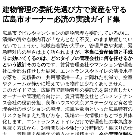
建物管理の委託先選び方で資産を守る
広島市オーナー必読の実践ガイド集
広島市でビルやマンションの建物管理を委託しているのに、
清掃の質や点検内容が「なんとなく不安」のまま放置してい
ないでしょうか。地域密着型か大手か、管理戸数や実績、緊
急時対応の早さはよく語られますが、
本当に資産価値と手残
りに効いてくるのは、どのタイプの管理会社に何を任せるか
という設計そのもの
です。賃貸管理会社やマンション管理会
社に全部お任せした結果、エントランスやトイレの清掃水準
が落ち、見積書の「共用部清掃一式」に隠れた削減で、空室
やクレームが静かに増えている物件は少なくありません。
このガイドでは、広島市で建物管理の委託先を選び直したい
オーナーや管理組合向けに、賃貸管理会社とビルメンテナン
ス会社の役割分担、良和ハウスや大京アステージなど有名管
理会社のポジションの整理、海風や豪雨といった広島特有の
リスクを踏まえた選び方を、現場の一次情報にもとづき具体
化します。エントランスとトイレだけで管理会社の本気度を
見抜く方法から、24時間対応や駆けつけ時間の「裏取りの仕
方」、管理替え後半年で追うべき指標まで、
今の管理体制を