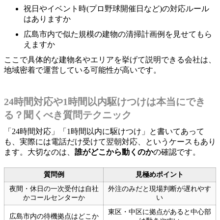
祝日やイベント時(プロ野球開催日など)の対応ルール
はありますか
広島市内で似た規模の建物の清掃計画例を見せてもら
えますか
ここで具体的な建物名やエリアを挙げて説明できる会社は、
地域密着で運営している可能性が高いです。
24時間対応や1時間以内駆けつけは本当にでき
る？聞くべき質問テクニック
「24時間対応」「1時間以内に駆けつけ」と書いてあって
も、実際には電話だけ受けて翌朝対応、というケースもあり
ます。大切なのは、
誰がどこから動くのか
の確認です。
質問例
見極めポイント
夜間・休日の一次受付は自社
外注のみだと現場判断が遅れやす
かコールセンターか
い
東区・中区に拠点があると中心部
広島市内の待機拠点はどこか