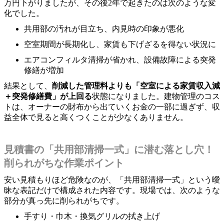
万円下がりましたが、その後2年で起きたのは次のような変
化でした。
共用部の汚れが目立ち、内見時の印象が悪化
空室期間が長期化し、家賃も下げざるを得ない状況に
エアコンフィルタ清掃が省かれ、設備故障による突発
修繕が増加
結果として、
削減した管理料よりも「空室による家賃収入減
＋突発修繕費」が上回る
状態になりました。建物管理のコス
トは、オーナーの財布から出ていくお金の一部に過ぎず、収
益全体で見ると高くつくことが少なくありません。
見積書の「共用部清掃一式」に潜む落とし穴！
削られがちな作業ポイント
安い見積もりほど危険なのが、「共用部清掃一式」という曖
昧な表記だけで構成された内容です。現場では、次のような
部分が真っ先に削られがちです。
手すり・巾木・換気グリルの拭き上げ