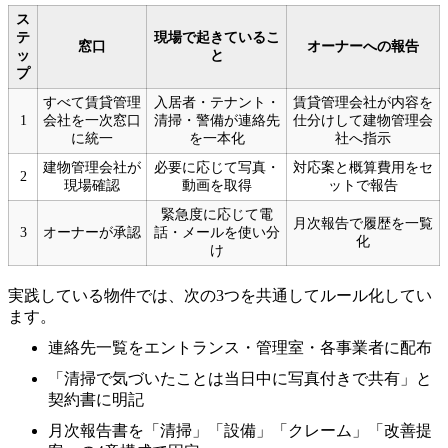
ス
テ
現場で起きているこ
窓口
オーナーへの報告
ッ
と
プ
すべて賃貸管理
入居者・テナント・
賃貸管理会社が内容を
1
会社を一次窓口
清掃・警備が連絡先
仕分けして建物管理会
に統一
を一本化
社へ指示
建物管理会社が
必要に応じて写真・
対応案と概算費用をセ
2
現場確認
動画を取得
ットで報告
緊急度に応じて電
月次報告で履歴を一覧
3
オーナーが承認
話・メールを使い分
化
け
実践している物件では、次の3つを共通してルール化してい
ます。
連絡先一覧をエントランス・管理室・各事業者に配布
「清掃で気づいたことは当日中に写真付きで共有」と
契約書に明記
月次報告書を「清掃」「設備」「クレーム」「改善提