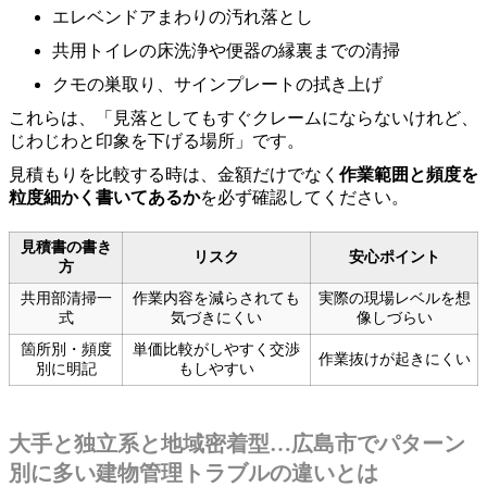
エレベンドアまわりの汚れ落とし
共用トイレの床洗浄や便器の縁裏までの清掃
クモの巣取り、サインプレートの拭き上げ
これらは、「見落としてもすぐクレームにならないけれど、
じわじわと印象を下げる場所」です。
見積もりを比較する時は、金額だけでなく
作業範囲と頻度を
粒度細かく書いてあるか
を必ず確認してください。
見積書の書き
リスク
安心ポイント
方
共用部清掃一
作業内容を減らされても
実際の現場レベルを想
式
気づきにくい
像しづらい
箇所別・頻度
単価比較がしやすく交渉
作業抜けが起きにくい
別に明記
もしやすい
大手と独立系と地域密着型…広島市でパターン
別に多い建物管理トラブルの違いとは