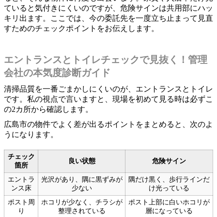
ていると気付きにくいのですが、危険サインは共用部にハッ
キリ出ます。ここでは、今の委託先を一度立ち止まって見直
すためのチェックポイントをお伝えします。
エントランスとトイレチェックで見抜く！管理
会社の本気度診断ガイド
清掃品質を一番ごまかしにくいのが、エントランスとトイレ
です。私の視点で言いますと、現場を初めて見る時は必ずこ
の2カ所から確認します。
広島市の物件でよく差が出るポイントをまとめると、次のよ
うになります。
チェック
良い状態
危険サイン
箇所
エントラ
光沢があり、隅に黒ずみが
隅だけ黒く、歩行ラインだ
ンス床
少ない
け光っている
ポスト周
ホコリが少なく、チラシが
ポスト上部に白いホコリが
り
整理されている
層になっている