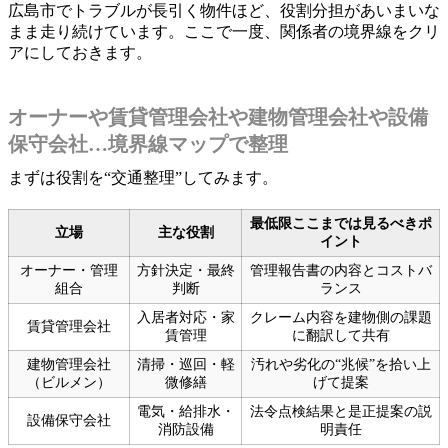
広島市でトラブルが長引く物件ほど、役割分担があいまいな
まま走り続けています。ここで一度、関係者の境界線をクリ
アにしておきます。
オーナーや賃貸管理会社や建物管理会社や設備
保守会社…境界線マップで整理
まずは役割を“交通整理”してみます。
最低限ここまでは見るべきポ
立場
主な役割
イント
オーナー・管理
方針決定・最終
管理報告書の内容とコストバ
組合
判断
ランス
入居者対応・家
クレーム内容を建物側の課題
賃貸管理会社
賃管理
に翻訳して共有
建物管理会社
清掃・巡回・軽
汚れや劣化の“兆候”を拾い上
（ビルメン）
微修繕
げて提案
電気・給排水・
法令点検結果と是正提案の説
設備保守会社
消防設備
明責任