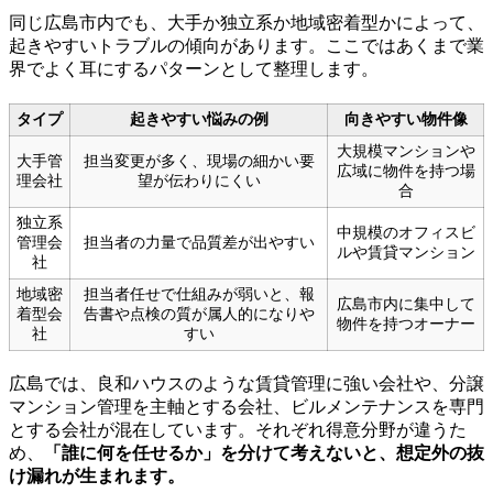
同じ広島市内でも、大手か独立系か地域密着型かによって、
起きやすいトラブルの傾向があります。ここではあくまで業
界でよく耳にするパターンとして整理します。
タイプ
起きやすい悩みの例
向きやすい物件像
大規模マンションや
大手管
担当変更が多く、現場の細かい要
広域に物件を持つ場
理会社
望が伝わりにくい
合
独立系
中規模のオフィスビ
管理会
担当者の力量で品質差が出やすい
ルや賃貸マンション
社
地域密
担当者任せで仕組みが弱いと、報
広島市内に集中して
着型会
告書や点検の質が属人的になりや
物件を持つオーナー
社
すい
広島では、良和ハウスのような賃貸管理に強い会社や、分譲
マンション管理を主軸とする会社、ビルメンテナンスを専門
とする会社が混在しています。それぞれ得意分野が違うた
め、
「誰に何を任せるか」を分けて考えないと、想定外の抜
け漏れが生まれます。