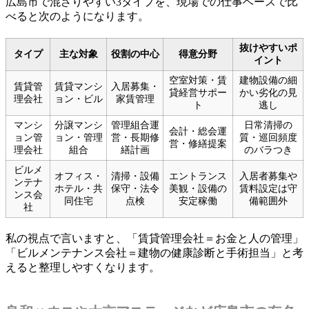
広島市で混ざりやすい3タイプを、現場での仕事ベースで比
べると次のようになります。
抜けやすいポ
タイプ
主な対象
役割の中心
得意分野
イント
空室対策・賃
建物設備の細
賃貸管
賃貸マンシ
入居募集・
貸経営サポー
かい劣化の見
理会社
ョン・ビル
家賃管理
ト
逃し
マンシ
分譲マンシ
管理組合運
日常清掃の
会計・総会運
ョン管
ョン・管理
営・長期修
質・巡回頻度
営・修繕提案
理会社
組合
繕計画
のバラつき
ビルメ
オフィス・
清掃・設備
エントランス
入居者募集や
ンテナ
ホテル・共
保守・法令
美観・設備の
賃料設定は守
ンス会
同住宅
点検
安定稼働
備範囲外
社
私の視点で言いますと、「賃貸管理会社＝お金と人の管理」
「ビルメンテナンス会社＝建物の健康診断と手術担当」と考
えると整理しやすくなります。