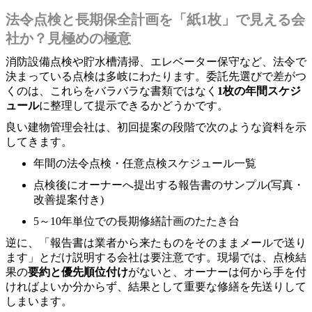
法令点検と長期保全計画を「紙1枚」で見える会
社か？見極めの極意
消防設備点検や貯水槽清掃、エレベーター保守など、法令で
決まっている点検は多岐にわたります。委託先選びで差がつ
くのは、これらをバラバラな書類ではなく
1枚の年間スケジ
ュール
に整理して提示できるかどうかです。
良い建物管理会社は、初回提案の段階で次のような資料を示
してきます。
年間の法令点検・任意点検スケジュール一覧
点検後にオーナーへ提出する報告書のサンプル(写真・
改善提案付き)
5～10年単位での長期修繕計画のたたき台
逆に、「報告書は業者から来たものをそのままメールで送り
ます」とだけ説明する会社は要注意です。現場では、点検結
果の
要約と優先順位付け
がないと、オーナーは何から手を付
ければよいか分からず、結果として重要な修繕を先送りして
しまいます。