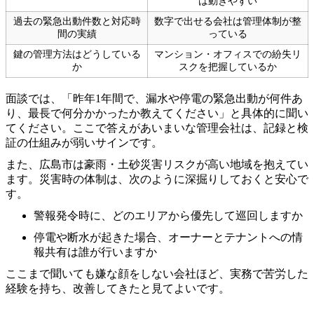
は動きやすい
過去の緊急出動件数と対応時
数字で出せる会社は管理体制が整
間の実績
っている
鍵の管理方法はどうしている
マンション・オフィスでの紛失リ
か
スクを把握しているか
面談では、「昨年1年間で、漏水や停電の緊急出動が何件あ
り、最長で何分かかったか教えてください」と具体的に聞い
てください。ここで答えがあいまいな管理会社は、記録と検
証の仕組みが弱いサインです。
また、広島市は豪雨・土砂災害リスクが高い地域を抱えてい
ます。災害時の体制は、次のように深掘りしておくと安心で
す。
警報発令時に、どのエリアから優先して巡回しますか
停電や断水が起きた場合、オーナーとテナントへの情
報共有は誰が行いますか
ここまで聞いても嫌な顔をしない会社ほど、実務で苦労した
経験を持ち、改善してきたと見てよいです。