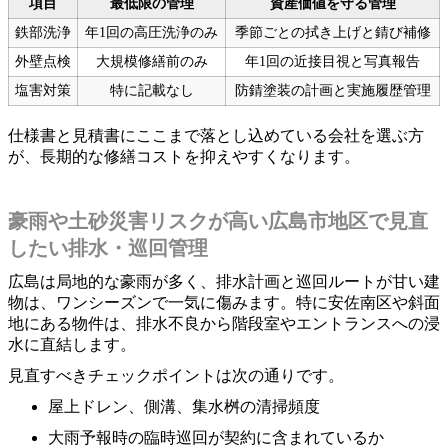
項目
最低限の管理
資産価値を守る管理
鉄部洗浄
年1回の高圧洗浄のみ
季節ごとの拭き上げと錆び補修
外壁点検
大規模修繕前のみ
年1回の近接目視と写真報告
塩害対策
特に記載なし
防錆塗装の計画と実施履歴管理
仕様書と見積書にここまで落とし込めている会社を選ぶ方
が、長期的な修繕コストを抑えやすくなります。
豪雨や土砂災害リスクが高い広島市地区で見直
したい排水・巡回管理
広島は局地的な豪雨が多く、排水計画と巡回ルートが甘い建
物は、ワンシーズンで一気に傷みます。特に安佐南区や斜面
地にある物件は、排水不良から階段室やエントランスへの浸
水に直結します。
見直すべきチェックポイントは次の通りです。
屋上ドレン、側溝、集水桝の清掃頻度
大雨予報時の臨時巡回が契約に含まれているか