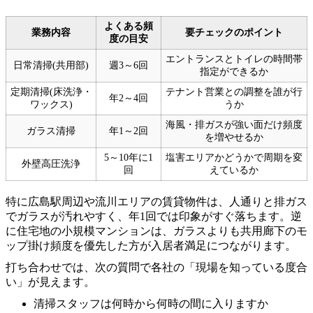
よくある頻
業務内容
要チェックのポイント
度の目安
エントランスとトイレの時間帯
日常清掃(共用部)
週3～6回
指定ができるか
定期清掃(床洗浄・
テナント営業との調整を誰が行
年2～4回
ワックス)
うか
海風・排ガスが強い面だけ頻度
ガラス清掃
年1～2回
を増やせるか
5～10年に1
塩害エリアかどうかで周期を変
外壁高圧洗浄
回
えているか
特に広島駅周辺や流川エリアの賃貸物件は、人通りと排ガス
でガラスが汚れやすく、年1回では印象がすぐ落ちます。逆
に住宅地の小規模マンションは、ガラスよりも共用廊下のモ
ップ掛け頻度を優先した方が入居者満足につながります。
打ち合わせでは、次の質問で各社の「現場を知っている度合
い」が見えます。
清掃スタッフは何時から何時の間に入りますか