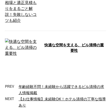
広島市でビルメンテナンスを委託
していると、「今の費用は本当に
妥当なのか」「他のオフィスやマ
ンションと …
快適な空間を支える、ビル清掃の重
要性
こんにちは！株式会社西日本ホテ
ル＆ビルマネジメントです。 広
島県広島市東区を中心に、中国地
方と兵庫県 …
PREV
年齢経験不問！未経験から活躍できるビル清掃の求
人情報掲載
NEXT
【お仕事情報】未経験OK！ホテル清掃の丁寧な指導
あり